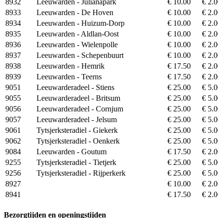
8932
Leeuwarden - Julianapark
€ 10.00
€ 2.
8933
Leeuwarden - De Hoven
€ 10.00
€ 2.
8934
Leeuwarden - Huizum-Dorp
€ 10.00
€ 2.
8935
Leeuwarden - Aldlan-Oost
€ 10.00
€ 2.
8936
Leeuwarden - Wielenpolle
€ 10.00
€ 2.
8937
Leeuwarden - Schepenbuurt
€ 10.00
€ 2.
8938
Leeuwarden - Hemrik
€ 17.50
€ 2.
8939
Leeuwarden - Teerns
€ 17.50
€ 2.
9051
Leeuwarderadeel - Stiens
€ 25.00
€ 5.
9055
Leeuwarderadeel - Britsum
€ 25.00
€ 5.
9056
Leeuwarderadeel - Cornjum
€ 25.00
€ 5.
9057
Leeuwarderadeel - Jelsum
€ 25.00
€ 5.
9061
Tytsjerksteradiel - Giekerk
€ 25.00
€ 5.
9062
Tytsjerksteradiel - Oenkerk
€ 25.00
€ 5.
9084
Leeuwarden - Goutum
€ 17.50
€ 2.
9255
Tytsjerksteradiel - Tietjerk
€ 25.00
€ 5.
9256
Tytsjerksteradiel - Rijperkerk
€ 25.00
€ 5.
8927
€ 10.00
€ 2.
8941
€ 17.50
€ 2.
Bezorgtijden en openingstijden