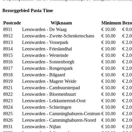
Bezorggebied Pasta Time
Postcode
Wijknaam
Minimum
Bezo
8911
Leeuwarden - De Waag
€ 10.00
€ 0.
8912
Leeuwarden - Zwette-Schenkenschans
€ 10.00
€ 2.
8913
Leeuwarden - Vossepark
€ 10.00
€ 2.
8914
Leeuwarden - Frieslandhal
€ 10.00
€ 2.
8915
Leeuwarden - Westeinde
€ 10.00
€ 2.
8916
Leeuwarden - Sonnenborgh
€ 10.00
€ 2.
8917
Leeuwarden - Rengerspark
€ 10.00
€ 2.
8918
Leeuwarden - Bilgaard
€ 10.00
€ 2.
8919
Leeuwarden - Magere Weide
€ 10.00
€ 2.
8921
Leeuwarden - Cambuursterpad
€ 10.00
€ 2.
8922
Leeuwarden - Bloemenbuurt
€ 10.00
€ 2.
8923
Leeuwarden - Lekkumerend-Oost
€ 10.00
€ 2.
8924
Leeuwarden - Schieringen
€ 10.00
€ 2.
8925
Leeuwarden - Camminghaburen-Centrum
€ 10.00
€ 2.
8926
Leeuwarden - Camminghaburen-Noord
€ 10.00
€ 2.
8931
Leeuwarden - Nijlan
€ 10.00
€ 2.