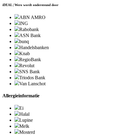
iDEAL | Wero wordt ondersteund door
ABN AMRO
ING
Rabobank
ASN Bank
bunq
Handelsbanken
Knab
RegioBank
Revolut
SNS Bank
Triodos Bank
Van Lanschot
Allergieinformatie
Ei
Halal
Lupine
Melk
Mosterd